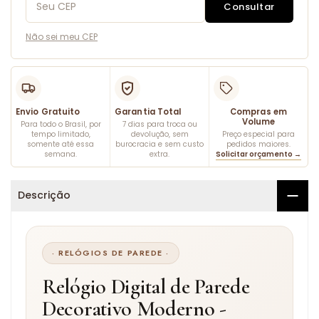
Consultar
Não sei meu CEP
Envio Gratuito
Garantia Total
Compras em
Volume
Para todo o Brasil, por
7 dias para troca ou
tempo limitado,
devolução, sem
Preço especial para
somente até essa
burocracia e sem custo
pedidos maiores.
semana.
extra.
Solicitar orçamento →
Descrição
· RELÓGIOS DE PAREDE ·
Relógio Digital de Parede
Decorativo Moderno -