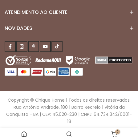
ATENDIMENTO AO CLIENTE
NOVIDADES
Copyright © Chique Home | Todos os direitos reservados.
Rua Antônio Andrade, 180 | Bairro Recreio | Vitória da
Conquista - BA | CEP: 45.020-230 | CNPJ: 64.734.342/0001-
18
0