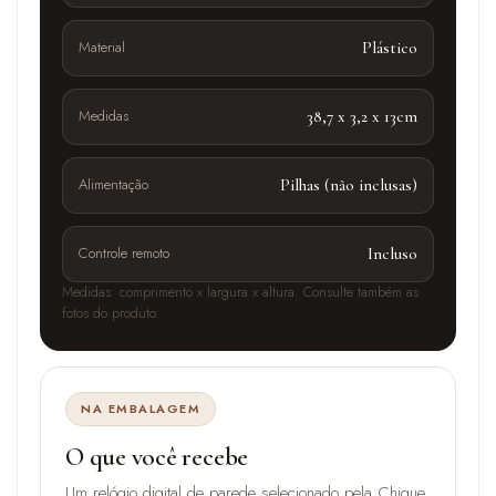
Material
Plástico
Medidas
38,7 x 3,2 x 13cm
Alimentação
Pilhas (não inclusas)
Controle remoto
Incluso
Medidas: comprimento x largura x altura. Consulte também as
fotos do produto.
NA EMBALAGEM
O que você recebe
Um relógio digital de parede selecionado pela Chique