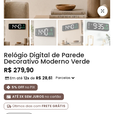
Clique pa
Relógio Digital de Parede
Decorativo Moderno Verde
R$ 279,90
R$ 28,61
Parcelas
Em até
12x
de
5% OFF
no PIX
ATÉ 3X SEM JUROS
no cartão
Últimos dias com
FRETE GRÁTIS