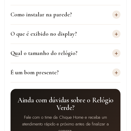
+
Como instalar na parede?
+
O que é exibido no display?
+
Qual o tamanho do relógio?
+
É um bom presente?
Ainda com dúvidas sobre o Relógio
Verde?
Fale com o time da Chique Home e receba um
atendimento rápido e próximo antes de finalizar a
compra.