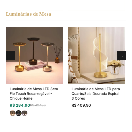
Luminária de Teto para
Sala/Quarto/Cozinha em LED
→
Luminárias de Mesa
Circular - Dourada
R$ 259,90
Luminária de Teto para
←
→
Sala/Quarto/Cozinha em LED
→
Circular - Preta
R$ 259,90
Luminária de Mesa LED Sem
Luminária de Mesa LED para
Fio Touch Recarregável -
Quarto/Sala Dourada Espiral
Chique Home
3 Cores
R$ 284,90
R$ 409,90
R$ 427,90