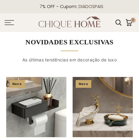
Ir
7
% OFF - Cupom:
DIADOSPAIS
para
o
0
conteudo
NOVIDADES EXCLUSIVAS
As últimas tendências em decoração de luxo
Novo
Novo