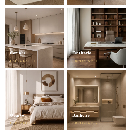
Cozinha
Escritório
EXPLORAR →
EXPLORAR →
Quarto
Banheiro
EXPLORAR →
EXPLORAR →