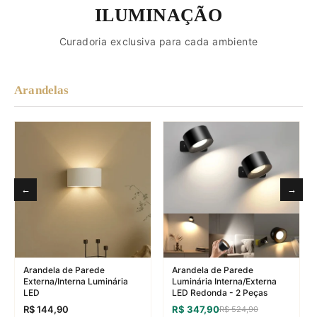
R$ 259,90
ILUMINAÇÃO
Curadoria exclusiva para cada ambiente
Luminária de Teto para
Arandelas
Sala/Quarto/Cozinha em LED
→
Espiral - Preta
R$ 259,90
←
→
Luminária de Teto para
Sala/Quarto/Cozinha em LED
→
Circular - Branca
R$ 259,90
Arandela de Parede
Arandela de Parede
Externa/Interna Luminária
Luminária Interna/Externa
LED
LED Redonda - 2 Peças
R$ 144,90
R$ 347,90
R$ 524,90