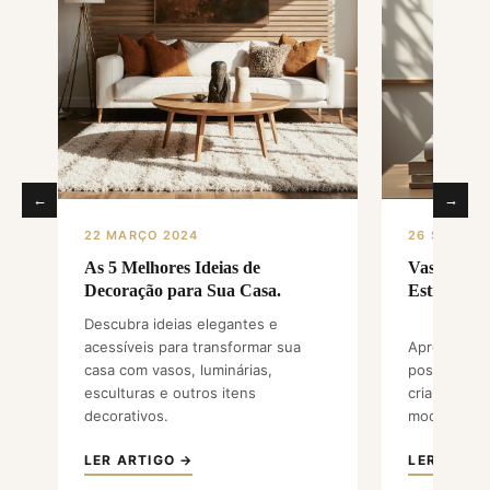
←
→
22 MARÇO 2024
26 SETEMB
As 5 Melhores Ideias de
Vasos Deco
Decoração para Sua Casa.
Estilo e El
Descubra ideias elegantes e
acessíveis para transformar sua
Aprenda co
casa com vasos, luminárias,
posicionar 
esculturas e outros itens
criar ambien
decorativos.
modernos e
LER ARTIGO →
LER ARTIG