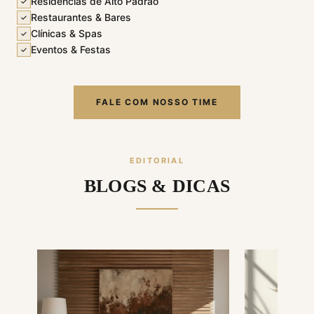
Residências de Alto Padrão
✓
Restaurantes & Bares
✓
Clínicas & Spas
✓
Eventos & Festas
✓
FALE COM NOSSO TIME
EDITORIAL
BLOGS & DICAS