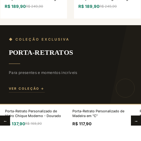
R$ 189,90
R$ 189,90
R$ 249,90
R$ 249,90
◆ COLEÇÃO EXCLUSIVA
PORTA-RETRATOS
Para presentes e momentos incríveis
VER COLEÇÃO →
01
02
Porta-Retrato Personalizado de
Porta-Retrato Personalizado de
Vidro Chique Moderno - Dourado
Madeira em "C"
←
→
R$ 137,90
R$ 117,90
R$ 169,90