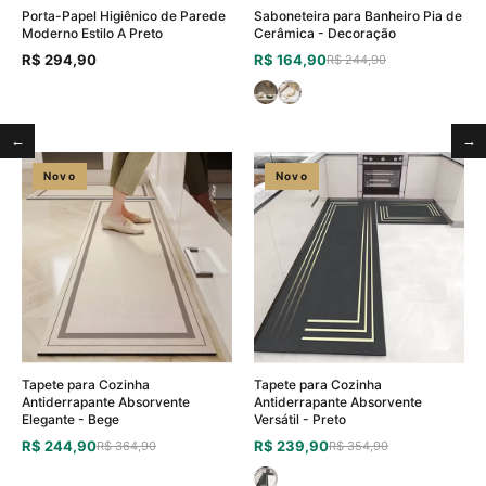
Porta-Papel Higiênico de Parede
Saboneteira para Banheiro Pia de
Moderno Estilo A Preto
Cerâmica - Decoração
R$ 294,90
R$ 164,90
R$ 244,90
←
→
Novo
Novo
Tapete para Cozinha
Tapete para Cozinha
Antiderrapante Absorvente
Antiderrapante Absorvente
Elegante - Bege
Versátil - Preto
R$ 244,90
R$ 239,90
R$ 364,90
R$ 354,90