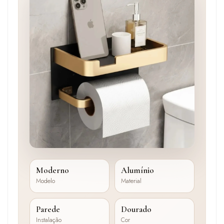
Moderno
Alumínio
Modelo
Material
Parede
Dourado
Instalação
Cor