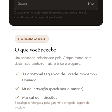
Gaveta
Não
O acabamento pode variar levemente conforme a tela do
aparelho e a iluminação do ambiente.
NA EMBALAGEM
O que você recebe
Um acessório selecionado pela Chique Home para
deixar seu banheiro mais prático e elegante.
1 Porta-Papel Higiênico de Parede Moderno -
Dourado
Kit de instalação (parafusos e buchas)
Manual de instruções
Embalagem reforçada para garantir a chegada segura do
produto.