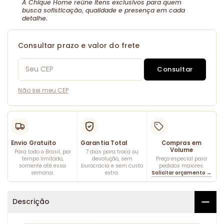
A Chique Home reúne itens exclusivos para quem
busca sofisticação, qualidade e presença em cada
detalhe.
Consultar prazo e valor do frete
Consultar
Não sei meu CEP
Envio Gratuito
Garantia Total
Compras em
Volume
Para todo o Brasil, por
7 dias para troca ou
tempo limitado,
devolução, sem
Preço especial para
somente até essa
burocracia e sem custo
pedidos maiores.
semana.
extra.
Solicitar orçamento →
Descrição