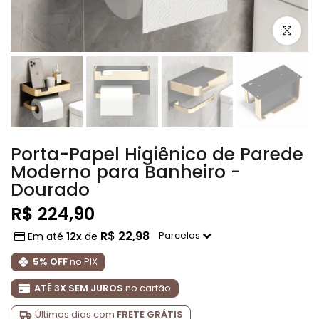
Clique pa
Porta-Papel Higiênico de Parede
Moderno para Banheiro -
Dourado
R$ 224,90
R$ 22,98
Parcelas
Em até
12x
de
5% OFF
no PIX
ATÉ 3X SEM JUROS
no cartão
Últimos dias com
FRETE GRÁTIS