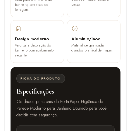
passo.
banheiro, sem risco de
ferrugem.
Design moderno
Alumínio/Inox
Valoriza a decoração do
Material de qualidade,
banheiro com acabamento
duradouro e fácil de limpar.
elegante.
FICHA DO PRODUTO
Especificações
Os dados principais do Porta-Papel Higiênico de
Parede Moderno para Banheiro Dourado para você
decidir com segurança.