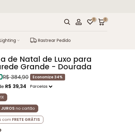
7
% OFF - Cupom:
DIADOSPAIS
S
0
0
Lighting
Rastrear Pedido
a de Natal de Luxo para
arede Grande - Dourada
0
R$ 384,90
Economize 34%
R$ 39,34
Parcelas
de
IX
M JUROS
no cartão
as com
FRETE GRÁTIS
O