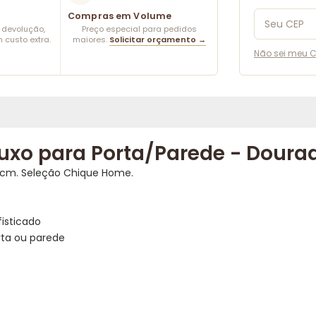
Compras em Volume
u devolução,
Preço especial para pedidos
 custo extra.
maiores.
Solicitar orçamento →
Não sei meu C
Luxo para Porta/Parede - Doura
50cm. Seleção Chique Home.
isticado
ta ou parede
e