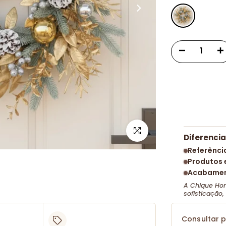
Clique para ampliar
Diferenci
Referênci
Produtos 
Acabamen
A Chique Hom
sofisticação
Consultar p