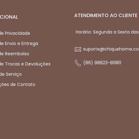
ATENDIMENTO AO CLIENTE
UCIONAL
Horário: Segunda a Sexta das
 de Privacidade
 de Envio e Entrega
suporte@chiquehome.co
 de Reembolso
(86) 98823-8980
 de Trocas e Devoluções
de Serviço
ções de Contato