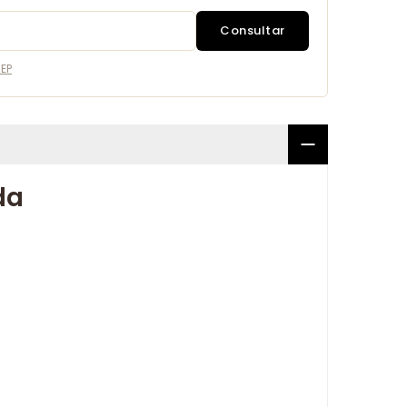
Consultar
EP
da