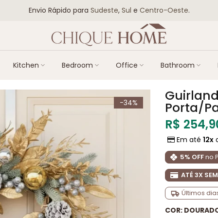
Envio Rápido para
Sudeste
,
Sul
e
Centro-Oeste
.
Kitchen
Bedroom
Office
Bathroom
Guirland
-34%
Porta/P
R$ 254,9
Em até
12x
5% OFF
no P
ATÉ 3X SE
Últimos di
COR:
DOURAD