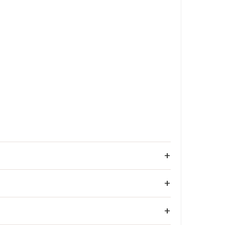
+
+
+