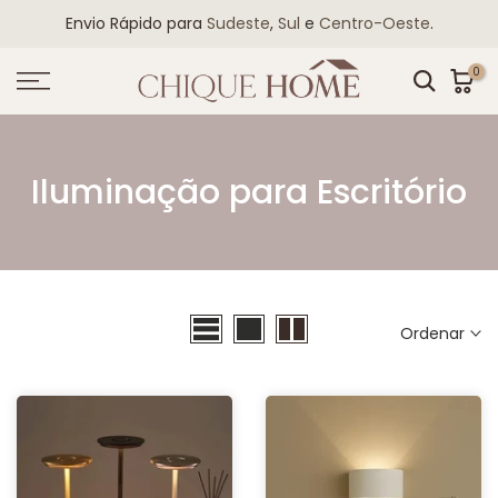
Ir
Envio Rápido para
Sudeste
,
Sul
e
Centro-Oeste
.
para
o
0
conteudo
Iluminação para Escritório
Ordenar